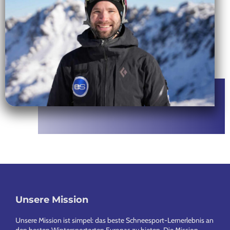
Footer
Unsere Mission
Unsere Mission ist simpel: das beste Schneesport-Lernerlebnis an
den besten Wintersportorten Europas zu bieten. Die Mission