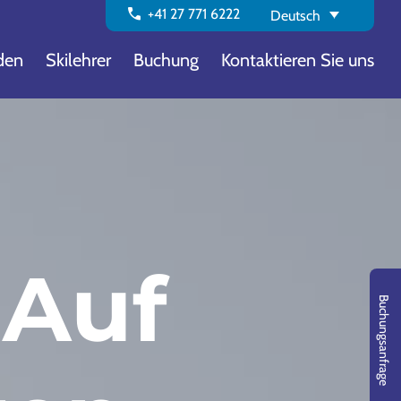
call
+41 27 771 6222
Deutsch
den
Skilehrer
Buchung
Kontaktieren Sie uns
 Auf
Buchungsanfrage