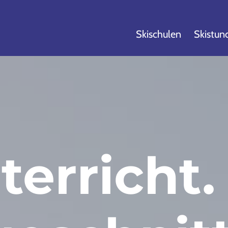
Skischulen
Skistun
terricht.