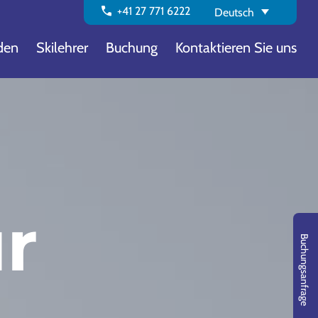
call
+41 27 771 6222
Deutsch
den
Skilehrer
Buchung
Kontaktieren Sie uns
ür
Buchungsanfrage