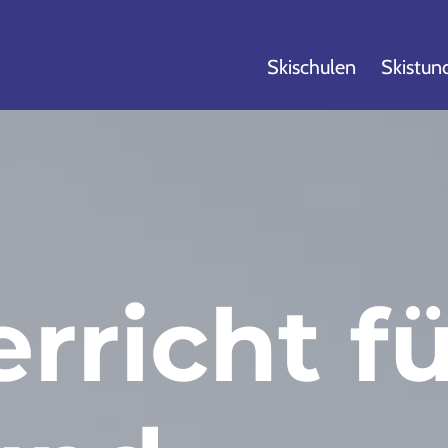
Skischulen
Skistun
rricht f