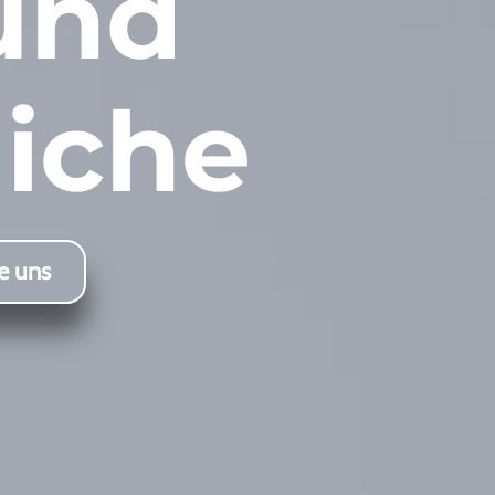
und
iche
e uns