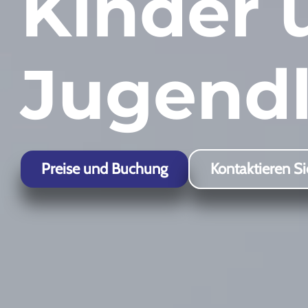
Kinder 
Chamonix
Jugendl
Preise und Buchung
Kontaktieren Si