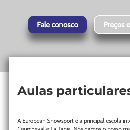
Chamonix
Fale conosco
Preços e
Aulas particular
A European Snowsport é a principal escola int
Courcheval e La Tania. Nós damos o nosso mel