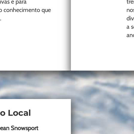
ivas e para
tr
to conhecimento que
no
.
div
a s
an
o Local
ean Snowsport