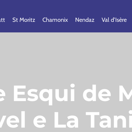
tt
St Moritz
Chamonix
Nendaz
Val d’Isère
e Esqui de M
el e La Tan