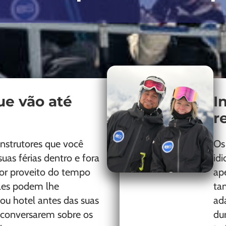
ue vão até
I
r
instrutores que você
Os
uas férias dentro e fora
id
hor proveito do tempo
ap
Eles podem lhe
ta
ou hotel antes das suas
ada
conversarem sobre os
du