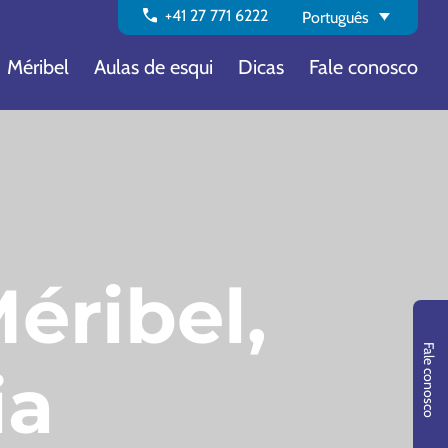
call
+41 27 771 6222
Português
Méribel
Aulas de esqui
Dicas
Fale conosco
éribel,
Fale conosco
ia