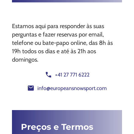
Estamos aqui para responder às suas
perguntas e fazer reservas por email,
telefone ou bate-papo online, das 8h às
19h todos os dias e até às 21h aos
domingos.
call
+41 27 771 6222
mail
info@europeansnowsport.com
Preços e Termos