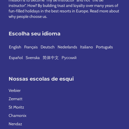
mission is to become “my ski instructor” and not “the ski
instructor”. How? By building trust and loyalty over many years of
fun-filled holidays in the best resorts in Europe.
Read more about
why people choose us
.
Escolha seu idioma
English
Français
Deutsch
Nederlands
Italiano
Português
Español
Svenska
简体中文
Русский
Nossas escolas de esqui
Verbier
Zermatt
St Moritz
Chamonix
Nendaz