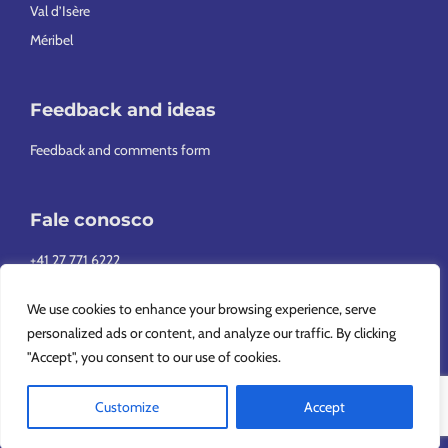
Val d’Isère
Méribel
Feedback and ideas
Feedback and comments form
Fale conosco
+41 27 771 6222
info@europeansnowsport.com
We use cookies to enhance your browsing experience, serve
personalized ads or content, and analyze our traffic. By clicking
"Accept", you consent to our use of cookies.
Customize
Accept
Copyright © 2026 European Snowsport SA