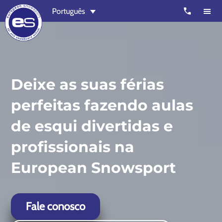
Skip
Skip
call
Português
to
to
main
footer
content
European
Outstanding,
Snowsport
independent
ski
Deixe as suas férias
schools
perfeitas fazendo aulas
in
Verbier,
de esqui divertidas e
Zermatt,
profissionais na
Nendaz,
St
European Snowsport
Moritz
and
Chamonix
Fale conosco