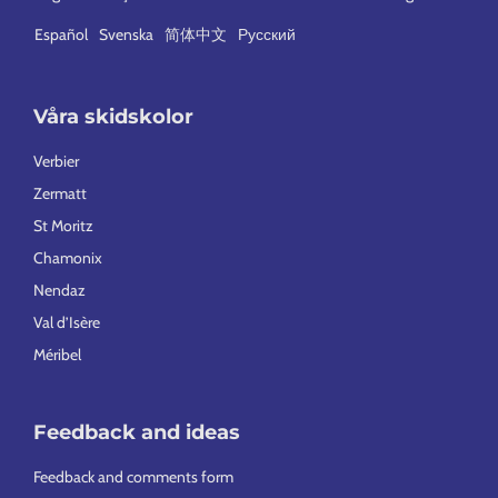
Español
Svenska
简体中文
Русский
Våra skidskolor
Verbier
Zermatt
St Moritz
Chamonix
Nendaz
Val d’Isère
Méribel
Feedback and ideas
Feedback and comments form