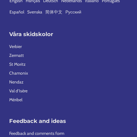
English
Français
Deutsch
Nederlands
Italiano
Português
Español
Svenska
简体中文
Русский
Våra skidskolor
Verbier
Zermatt
St Moritz
Chamonix
Nendaz
Val d’Isère
Méribel
Feedback and ideas
Feedback and comments form