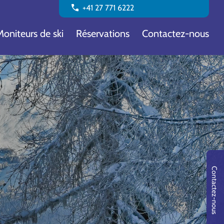
call
+41 27 771 6222
Moniteurs de ski
Réservations
Contactez-nous
Contactez-nous