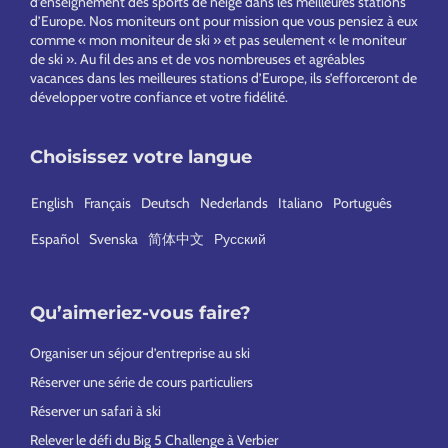
d’enseignement des sports de neige dans les meilleures stations
V
l
n
t
t
d’Europe. Nos moniteurs ont pour mission que vous pensiez à eux
a
a
comme « mon moniteur de ski » et pas seulement « le moniteur
y
s
N
de ski ». Au fil des ans et de vos nombreuses et agréables
l
s
vacances dans les meilleures stations d’Europe, ils s’efforceront de
e
développer votre confiance et votre fidélité.
l
i
é
g
Choisissez votre langue
e
e
s
English
Français
Deutsch
Nederlands
Italiano
Português
-
Español
Svenska
简体中文
Русский
N
e
n
Qu’aimeriez-vous faire?
d
Organiser un séjour d’entreprise au ski
a
Réserver une série de cours particuliers
z
Réserver un safari à ski
Relever le défi du Big 5 Challenge à Verbier