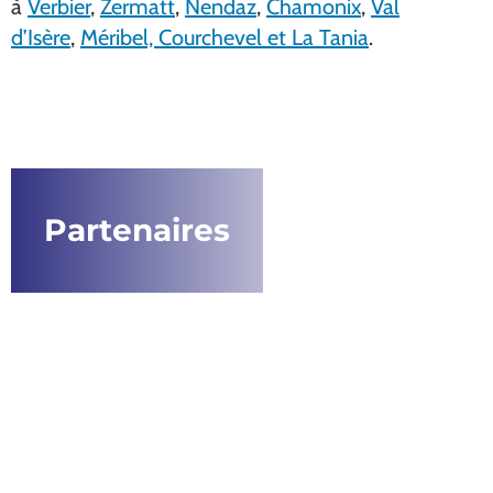
à
Verbier
,
Zermatt
,
Nendaz
,
Chamonix
,
Val
d’Isère
,
Méribel, Courchevel et La Tania
.
Partenaires
W
e
W
l
e