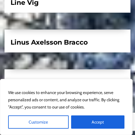
Line Vig
Linus Axelsson Bracco
Luke Dobney
We use cookies to enhance your browsing experience, serve
personalized ads or content, and analyze our traffic. By clicking
"Accept", you consent to our use of cookies.
Marc Dean
Customize
Accept